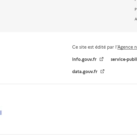
P
A
Ce site est édité par l’
Agence na
info.gouv.fr
service-publ
data.gouv.fr