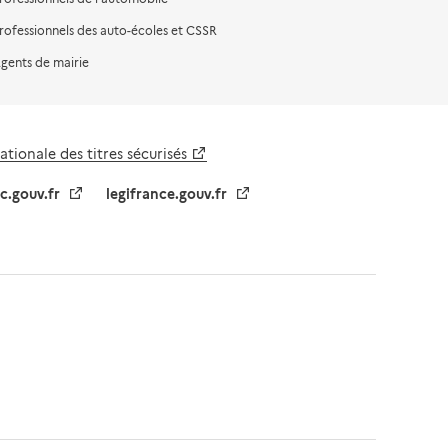
rofessionnels des auto-écoles et CSSR
gents de mairie
tionale des titres sécurisés
ic.gouv.fr
legifrance.gouv.fr