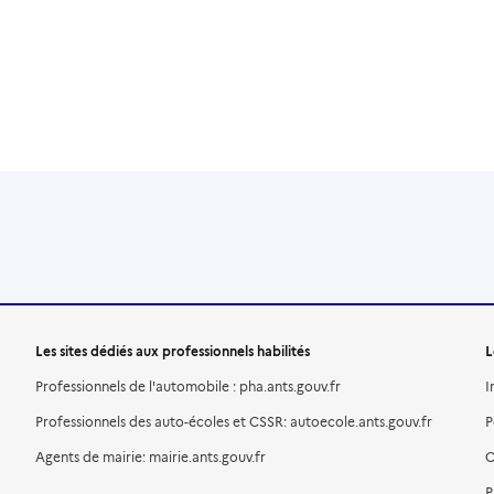
Les sites dédiés aux professionnels habilités
L
Professionnels de l'automobile : pha.ants.gouv.fr
I
Professionnels des auto-écoles et CSSR: autoecole.ants.gouv.fr
P
Agents de mairie: mairie.ants.gouv.fr
C
P