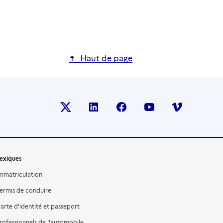
Haut de page
X (anciennement TWITTER)
LINKEDIN
FACEBOOK
YOUTUBE
VIMEO
exiques
mmatriculation
ermis de conduire
arte d'identité et passeport
rofessionnels de l'automobile